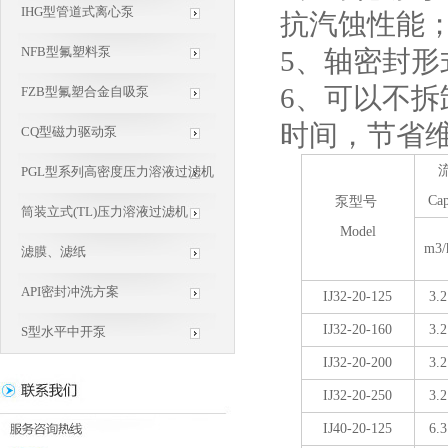
IHG型管道式离心泵
抗汽蚀性能
NFB型氟塑料泵
5、轴密封
6、可以不
FZB型氟塑合金自吸泵
时间，节省
CQ型磁力驱动泵
PGL型系列高密度压力溶液过滤机
Cap
泵型号
筒装立式(TL)压力溶液过滤机
Model
m3/
滤膜、滤纸
API密封冲洗方案
IJ32-20-125
3.2
IJ32-20-160
3.2
S型水平中开泵
IJ32-20-200
3.2
IJ32-20-250
3.2
IJ40-20-125
6.3