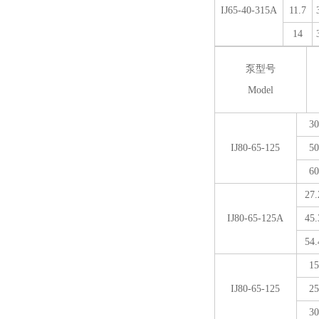
IJ65-40-315A
11.7
14
泵型号
Model
30
IJ80-65-125
50
60
27.
IJ80-65-125A
45.
54.
15
IJ80-65-125
25
30