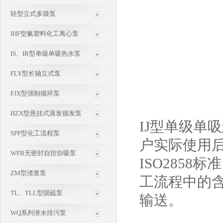
轻型立式多级泵
IHF型氟塑料化工离心泵
IS、IR型单级单吸热水泵
FLY型长轴立式泵
FJX型强制循环泵
HZX型悬挂式蒸发循发泵
IJ型单级单
SPP型化工流程泵
户实际使用
WFB无密封自控自吸泵
ISO2858
ZM型渣浆泵
工流程中的
TL、TLL型脱硫泵
输送。
WQ系列潜水排污泵