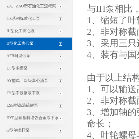
ZA、ZAO型石油化工流程泵
与IH泵相比
1、缩短了
CZ系列标准化工泵
2、非对称
IH型化工离心泵
3、采用三只
IJ型化工离心泵
4、装有与
AFB耐腐蚀泵
DF型多级泵
由于以上结
AY型单、双级离心油泵
1、可以输送
FY型不锈钢液下泵
2、非对称
LSB型高温硫酸泵
3、增加轴
HYF型氟塑料增强合金液下泵
命长；
G型单螺杆泵
4、叶轮螺