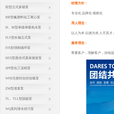
经营方针：
轻型立式多级泵
专业化 品牌化 规模化
IHF型氟塑料化工离心泵
用人理念：
IS、IR型单级单吸热水泵
以人为本 以德为准 人尽其才
FLY型长轴立式泵
服务理念：
FJX型强制循环泵
尊重客户，理解客户，持续
HZX型悬挂式蒸发循发泵
SPP型化工流程泵
WFB无密封自控自吸泵
ZM型渣浆泵
TL、TLL型脱硫泵
WQ系列潜水排污泵